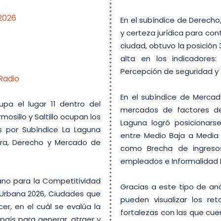
/2026
En el subíndice de Derecho
y certeza jurídica para cont
ciudad, obtuvo la posición
alta en los indicadores
Percepción de seguridad y 
Radio
En el subíndice de Mercad
upa el lugar 11 dentro del
mercados de factores de 
mosillo y Saltillo ocupan los
Laguna logró posicionars
os por Subíndice La Laguna
entre Medio Baja a Media 
tura, Derecho y Mercado de
como Brecha de ingres
empleados e Informalidad 
icano para la Competitividad
Gracias a este tipo de aná
 Urbana 2026, Ciudades que
pueden visualizar los re
r, en el cuál se evalúa la
fortalezas con las que cue
aís para generar, atraer y