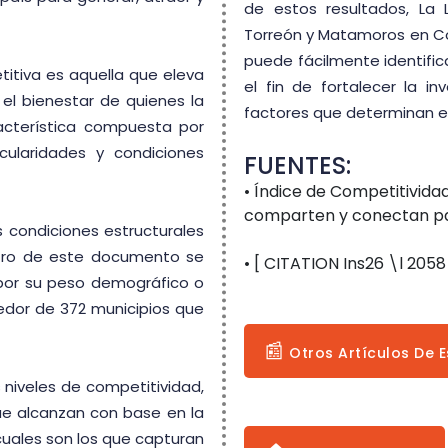
de estos resultados, La
Torreón y Matamoros en Co
puede fácilmente identifi
itiva es aquella que eleva
el fin de fortalecer la in
el bienestar de quienes la
factores que determinan el
racterística compuesta por
icularidades y condiciones
FUENTES:
• Índice de Competitivid
comparten y conectan pa
as condiciones estructurales
tro de este documento se
• [ CITATION Ins26 \l 2058
por su peso demográfico o
edor de 372 municipios que
📰
Otros Artículos De E
 niveles de competitividad,
ue alcanzan con base en la
cuales son los que capturan