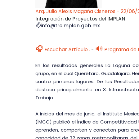
Arq. Julio Alexis Magaña Cisneros - 22/06
Integración de Proyectos del IMPLAN
📫info@trcimplan.gob.mx
🎧
🔊
Escuchar Artículo .
-
Programa de 
En los resultados generales La Laguna oc
grupo, en el cual Querétaro, Guadalajara, Her
cuatro primeros lugares. De los Resultad
destaca principalmente en 3: Infraestruc
Trabajo.
A inicios del mes de junio, el Instituto Mex
(IMCO) publicó el Índice de Competitividad
aprenden, comparten y conectan para crece
capacidad de 72 zonas metropolitanas del p