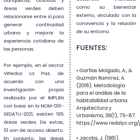
banquetas, ciclovías y
como su bienestar
áreas verdes deben
externo, vinculado con la
relacionarse entre sí para
convivencia y la relación
generar continuidad
de su entorno.
urbana y mejorar la
experiencia cotidiana de
FUENTES:
las personas.
Por ejemplo, en el sector
• Garfias Molgado, A., &
Viñedos La Paz, de
Guzmán Ramírez, A.
acuerdo con una
(2018). Metodología
investigación propia
para el análisis de la
realizada por el IMPLAN
habitabilidad urbana.
con base en la NOM-001-
Arquitectura y
SEDATU-2021, existen 195
Urbanismo, 39(1), 75–87.
áreas verdes. De estas,
https://www.redalyc.org
51 son de acceso abierto.
• Jacobs, J. (1961).
En conjunto, las áreas